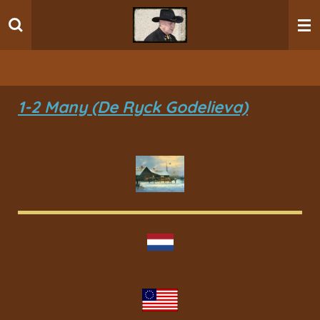
Ga
direct
naar
de
hoofdinhoud
1-2 Many (De Ryck Godelieva)