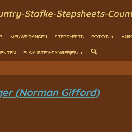
ountry-Stafke-Stepsheets-Coun
P.
NIEUWE DANSEN
STEPSHEETS
FOTO'S
ANIM
MENTEN
PLAYLISTEN-ZANGER(ES)
nger (Norman Gifford)