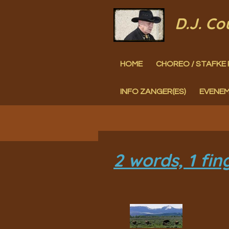
Ga
D.J. C
direct
naar
HOME
CHOREO / STAFKE 
de
hoofdinhoud
INFO ZANGER(ES)
EVENE
2 words, 1 fi