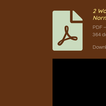
2 Wo
Norm
PDF –
364 d
Down