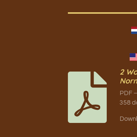
2 Wo
Norm
PDF –
358 d
Down