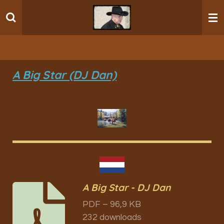
Ga
direct
naar
de
hoofdinhoud
A Big Star (DJ Dan)
A Big Star - DJ Dan
PDF – 96,9 KB
232 downloads