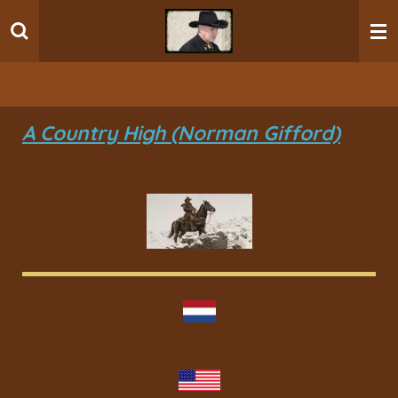
Ga
direct
naar
de
hoofdinhoud
A Country High (Norman Gifford)