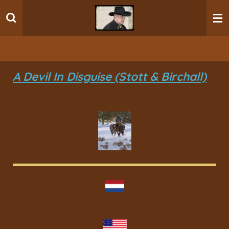
Ga
direct
naar
de
hoofdinhoud
A Devil In Disguise (Stott & Birchall)