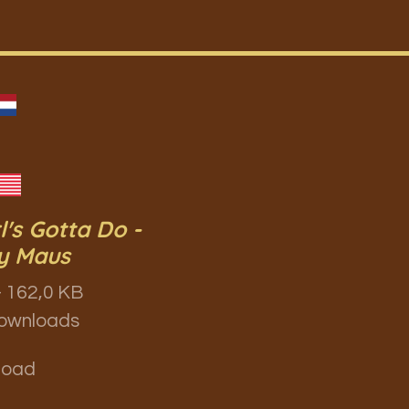
l's Gotta Do -
y Maus
 162,0 KB
ownloads
load