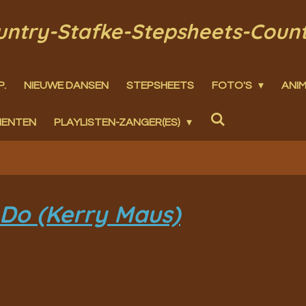
ountry-Stafke-Stepsheets-Coun
P.
NIEUWE DANSEN
STEPSHEETS
FOTO'S
ANIM
MENTEN
PLAYLISTEN-ZANGER(ES)
a Do (Kerry Maus)