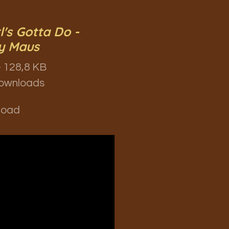
l's Gotta Do -
y Maus
 128,8 KB
ownloads
load