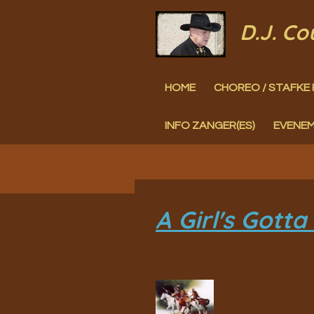
Ga
D.J. C
direct
naar
HOME
CHOREO / STAFKE 
de
hoofdinhoud
INFO ZANGER(ES)
EVENE
A Girl's Gott