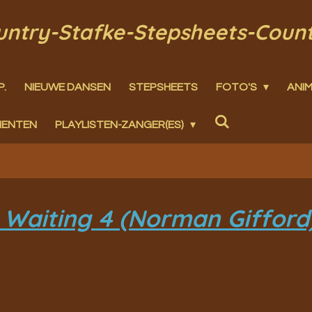
ountry-Stafke-Stepsheets-Coun
P.
NIEUWE DANSEN
STEPSHEETS
FOTO'S
ANIM
MENTEN
PLAYLISTEN-ZANGER(ES)
 Waiting 4 (Norman Gifford