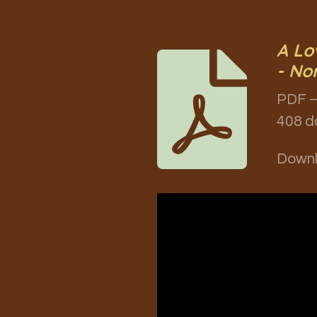
A Lo
- No
PDF –
408 d
Down