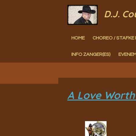
Ga
D.J. C
direct
naar
HOME
CHOREO / STAFKE 
de
hoofdinhoud
INFO ZANGER(ES)
EVENE
A Love Worth