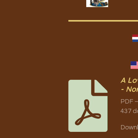
A Lo
- No
PDF –
437 d
Down