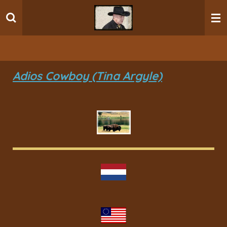
Ga
direct
naar
de
hoofdinhoud
Adios Cowboy (Tina Argyle)