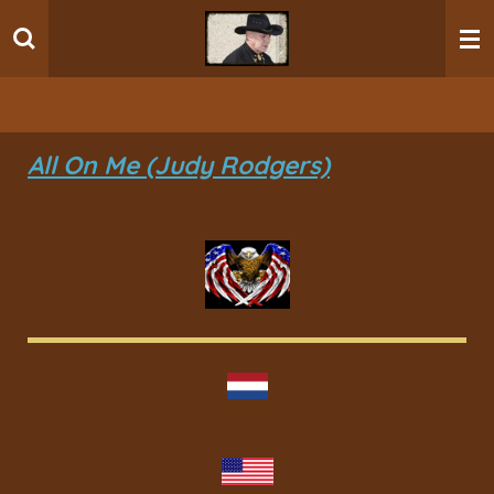
Ga
direct
naar
de
hoofdinhoud
All On Me (Judy Rodgers)