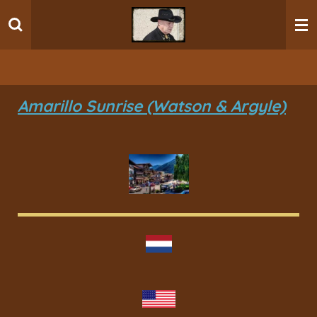
Ga
direct
naar
de
hoofdinhoud
Amarillo Sunrise (Watson & Argyle)