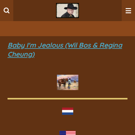
Ga
direct
naar
de
hoofdinhoud
Baby I'm Jealous (Wil Bos & Regina
Cheung)