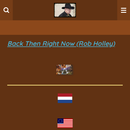
Ga
direct
naar
de
hoofdinhoud
Back Then Right Now (Rob Holley)