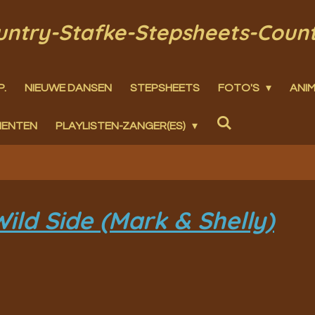
ountry-Stafke-Stepsheets-Coun
P.
NIEUWE DANSEN
STEPSHEETS
FOTO'S
ANIM
MENTEN
PLAYLISTEN-ZANGER(ES)
ild Side (Mark & Shelly)