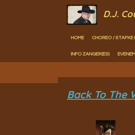
Ga
D.J. C
direct
naar
HOME
CHOREO / STAFKE 
de
hoofdinhoud
INFO ZANGER(ES)
EVENE
Back To The W