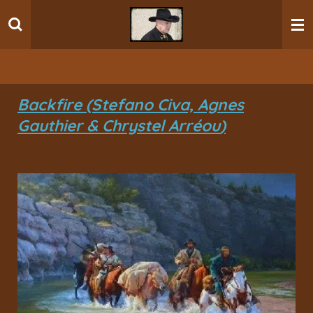
Ga
direct
naar
de
hoofdinhoud
Backfire (Stefano Civa, Agnes
Gauthier
&
Chrystel Arréou
)