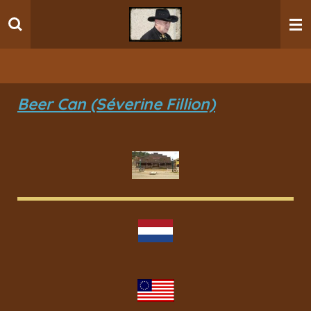
Ga
direct
naar
de
hoofdinhoud
Beer Can (Séverine Fillion)