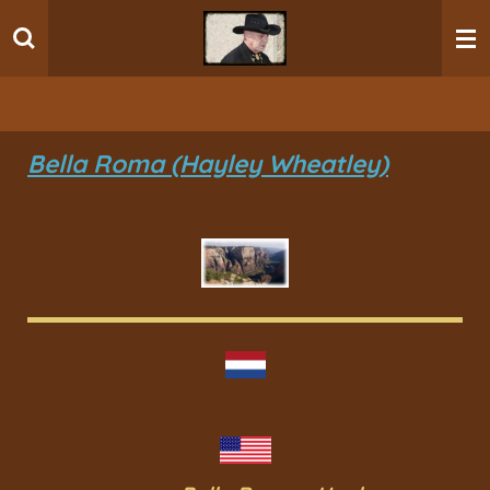
Ga
direct
naar
de
hoofdinhoud
Bella Roma (Hayley Wheatley)