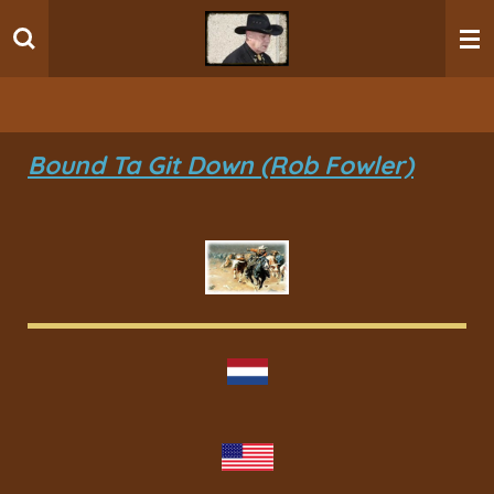
Ga
direct
naar
de
hoofdinhoud
Bound Ta Git Down (Rob Fowler)