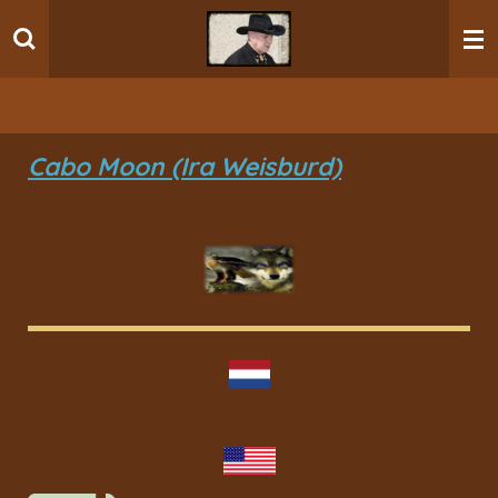
Ga
direct
naar
de
hoofdinhoud
Cabo Moon (Ira Weisburd)