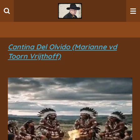
Ga
direct
naar
de
hoofdinhoud
Cantina Del Olvido (Marianne vd
Toorn Vrijthoff)