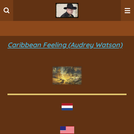
Ga
direct
naar
de
hoofdinhoud
Caribbean Feeling (Audrey Watson)