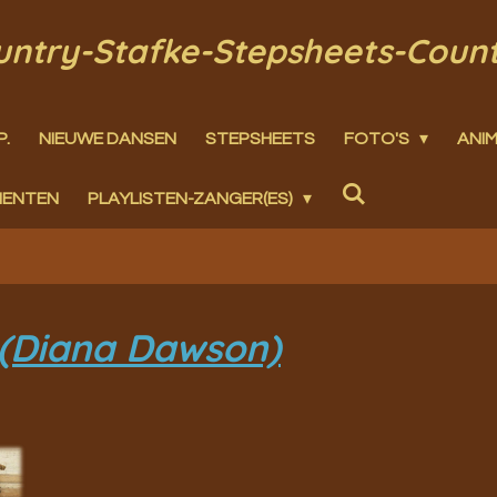
ountry-Stafke-Stepsheets-Coun
P.
NIEUWE DANSEN
STEPSHEETS
FOTO'S
ANIM
MENTEN
PLAYLISTEN-ZANGER(ES)
 (Diana Dawson)