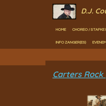
Ga
D.J. C
direct
naar
HOME
CHOREO / STAFKE 
de
hoofdinhoud
INFO ZANGER(ES)
EVENE
Carters Rock