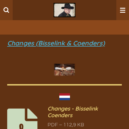
Ga
direct
naar
de
hoofdinhoud
Changes (Bisselink & Coenders)
Changes - Bisselink
Coenders
PDF – 112,9 KB