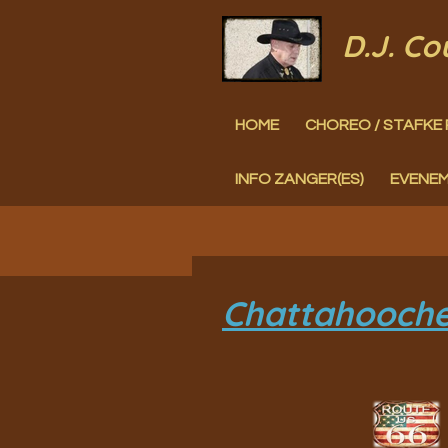
Ga
D.J. C
direct
naar
HOME
CHOREO / STAFKE 
de
hoofdinhoud
INFO ZANGER(ES)
EVENE
Chattahooche