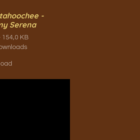
tahoochee -
y Serena
 154,0 KB
ownloads
load