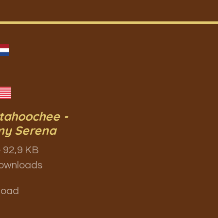
tahoochee -
y Serena
 92,9 KB
ownloads
load