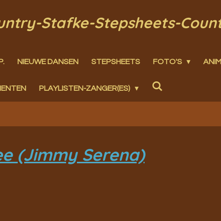
ountry-Stafke-Stepsheets-Coun
P.
NIEUWE DANSEN
STEPSHEETS
FOTO'S
ANIM
MENTEN
PLAYLISTEN-ZANGER(ES)
e (Jimmy Serena)