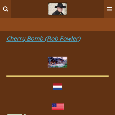
Ga
direct
naar
de
hoofdinhoud
Cherry Bomb (Rob Fowler)