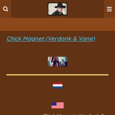
Ga
direct
naar
de
hoofdinhoud
Chick Magnet (Verdonk & Vane)