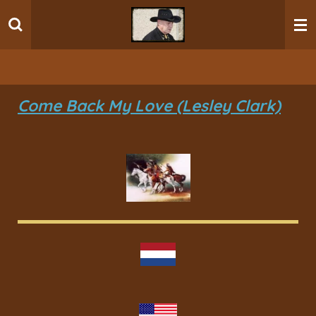
Ga
direct
naar
de
hoofdinhoud
Come Back My Love (Lesley Clark)