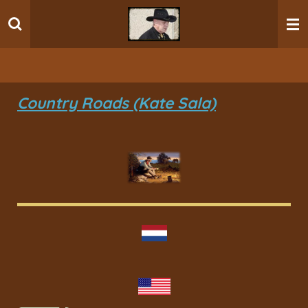
Ga
direct
naar
de
hoofdinhoud
Country Roads (Kate Sala)