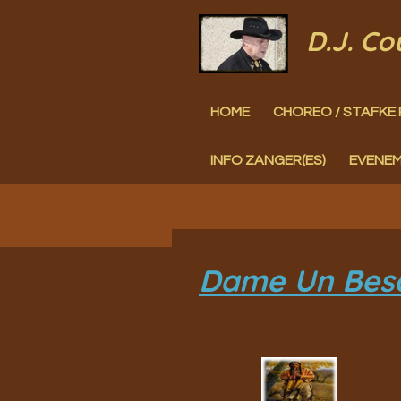
Ga
D.J. C
direct
naar
HOME
CHOREO / STAFKE 
de
hoofdinhoud
INFO ZANGER(ES)
EVENE
Dame Un Beso