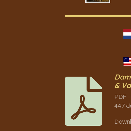
Dame
& Va
PDF –
447 d
Down