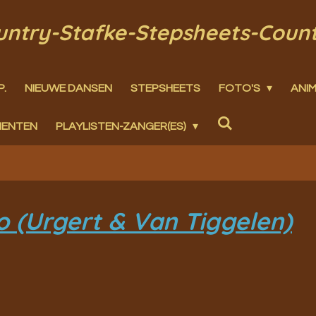
ountry-Stafke-Stepsheets-Coun
P.
NIEUWE DANSEN
STEPSHEETS
FOTO'S
ANIM
MENTEN
PLAYLISTEN-ZANGER(ES)
 (Urgert & Van Tiggelen)