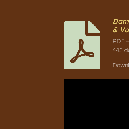
Dame
& Va
PDF –
443 d
Down