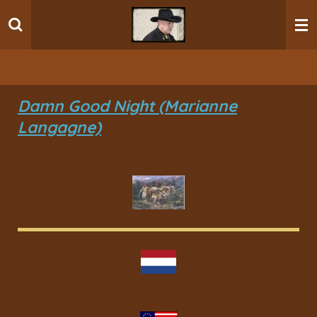
Ga
direct
naar
de
hoofdinhoud
Damn Good Night (Marianne
Langagne)