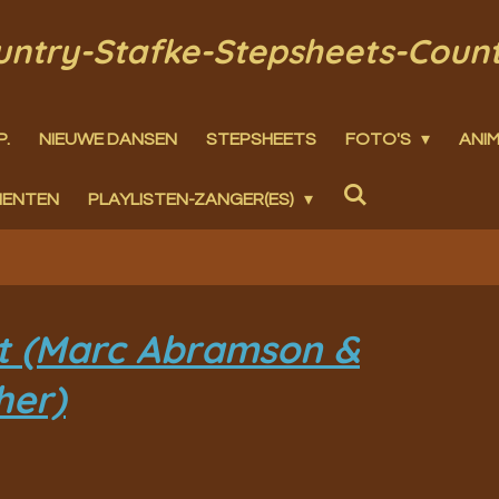
ountry-Stafke-Stepsheets-Coun
P.
NIEUWE DANSEN
STEPSHEETS
FOTO'S
ANIM
MENTEN
PLAYLISTEN-ZANGER(ES)
t (Marc Abramson &
her)