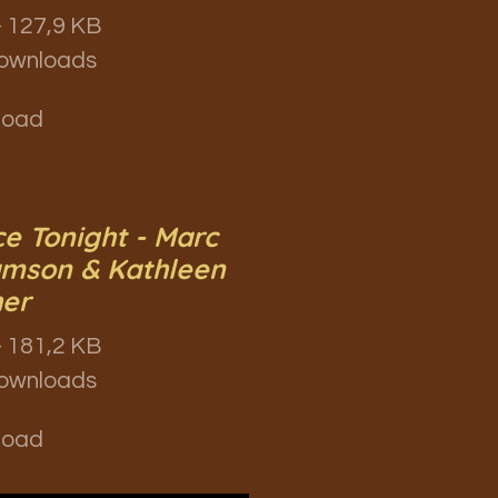
 127,9 KB
ownloads
load
e Tonight - Marc
mson & Kathleen
her
 181,2 KB
ownloads
load