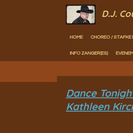
Ga
D.J. C
direct
naar
HOME
CHOREO / STAFKE 
de
hoofdinhoud
INFO ZANGER(ES)
EVENE
Dance Tonigh
Kathleen Kirc