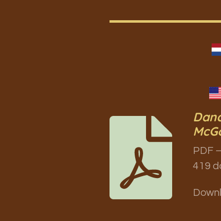
Danc
McGo
PDF –
419 d
Down