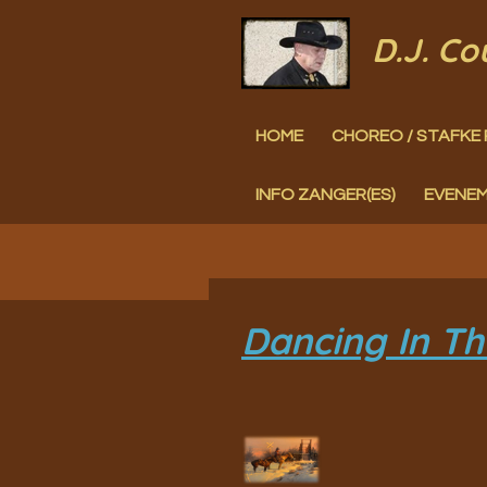
Ga
D.J. C
direct
naar
HOME
CHOREO / STAFKE 
de
hoofdinhoud
INFO ZANGER(ES)
EVENE
Dancing In Th