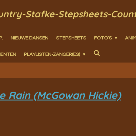
ountry-Stafke-Stepsheets-Coun
P.
NIEUWE DANSEN
STEPSHEETS
FOTO'S
ANIM
MENTEN
PLAYLISTEN-ZANGER(ES)
e Rain (McGowan Hickie)