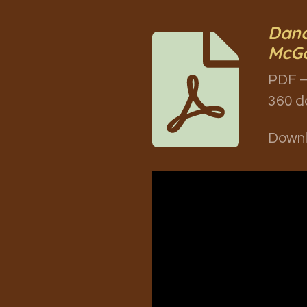
Danc
McGo
PDF –
360 d
Down