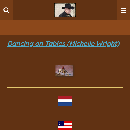
Ga
direct
naar
de
hoofdinhoud
Dancing on Tables (Michelle Wright)