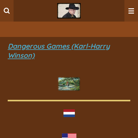
Ga
direct
naar
de
hoofdinhoud
Dangerous Games (Karl-Harry
Winson)