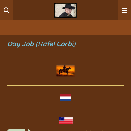
Ga
direct
naar
de
hoofdinhoud
Day Job (Rafel Corbi)