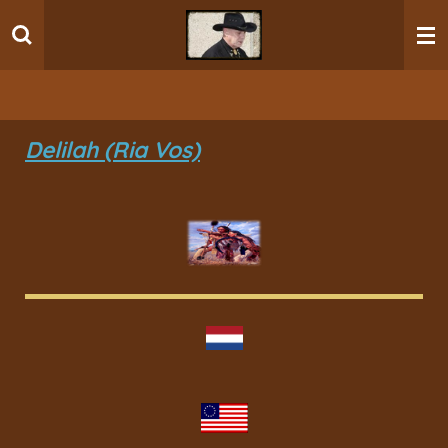
Ga
direct
naar
de
hoofdinhoud
Delilah (Ria Vos)