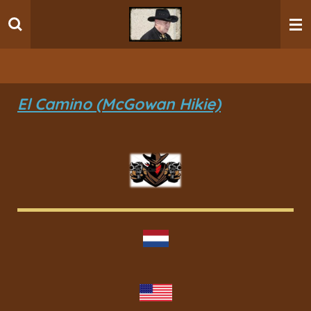
Ga
direct
naar
de
hoofdinhoud
El Camino (McGowan Hikie)