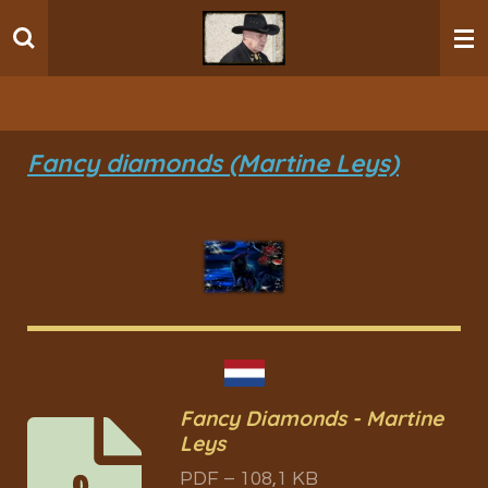
Ga
direct
naar
de
hoofdinhoud
Fancy diamonds (Martine Leys)
Fancy Diamonds - Martine
Leys
PDF – 108,1 KB