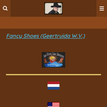
Ga
direct
naar
de
hoofdinhoud
Fancy Shoes (Geertruida W.V.)