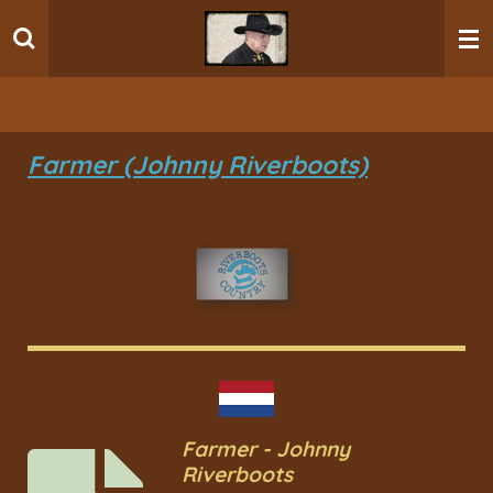
Ga
direct
naar
de
hoofdinhoud
Farmer (Johnny Riverboots)
Farmer - Johnny
Riverboots