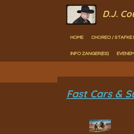
Ga
D.J. C
direct
naar
HOME
CHOREO / STAFKE 
de
hoofdinhoud
INFO ZANGER(ES)
EVENE
Fast Cars & S