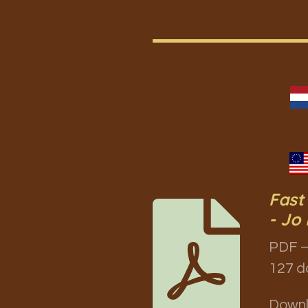
Fast
- Jo 
PDF –
127 d
Down