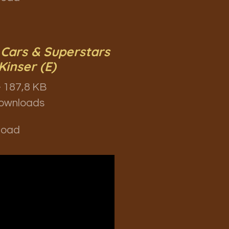
 Cars & Superstars
Kinser (E)
 187,8 KB
ownloads
load