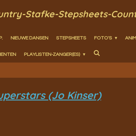
ountry-Stafke-Stepsheets-Coun
P.
NIEUWE DANSEN
STEPSHEETS
FOTO'S
ANIM
MENTEN
PLAYLISTEN-ZANGER(ES)
uperstars (Jo Kinser)