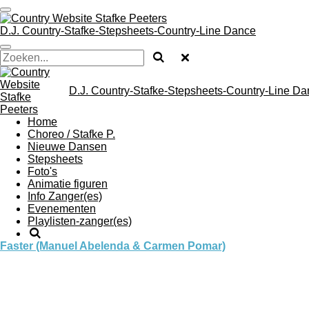
Ga
direct
D.J. Country-Stafke-Stepsheets-Country-Line Dance
naar
de
hoofdinhoud
D.J. Country-Stafke-Stepsheets-Country-Line D
Home
Choreo / Stafke P.
Nieuwe Dansen
Stepsheets
Foto's
Animatie figuren
Info Zanger(es)
Evenementen
Playlisten-zanger(es)
Faster (Manuel Abelenda & Carmen Pomar)