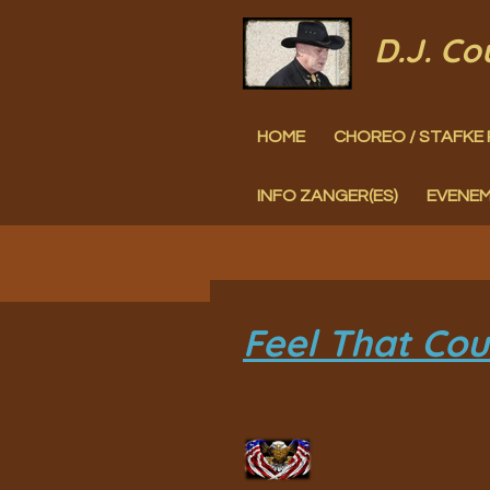
Ga
D.J. C
direct
naar
HOME
CHOREO / STAFKE 
de
hoofdinhoud
INFO ZANGER(ES)
EVENE
Feel That Co