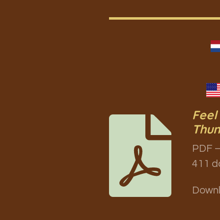
Feel
Thun
PDF –
411 d
Down