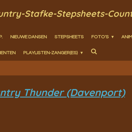
ountry-Stafke-Stepsheets-Coun
P.
NIEUWE DANSEN
STEPSHEETS
FOTO'S
ANIM
MENTEN
PLAYLISTEN-ZANGER(ES)
untry Thunder (Davenport)