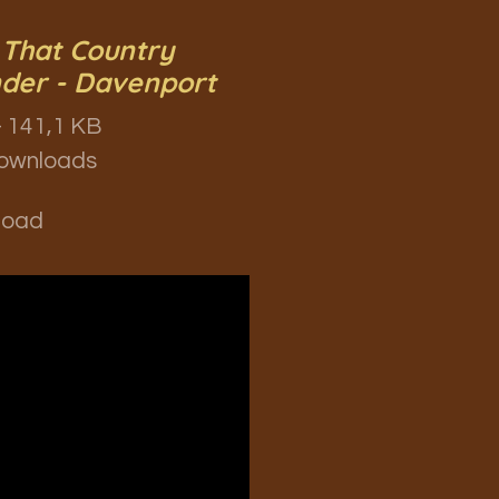
 That Country
der - Davenport
 141,1 KB
ownloads
load