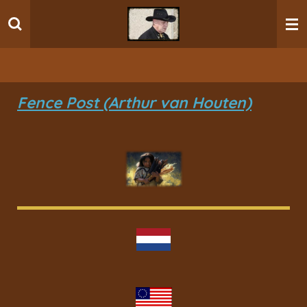
Ga
direct
naar
de
hoofdinhoud
Fence Post (Arthur van Houten)