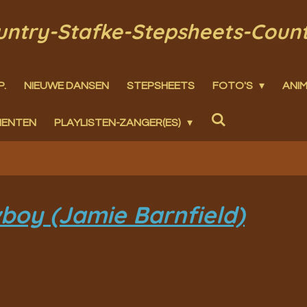
ountry-Stafke-Stepsheets-Coun
P.
NIEUWE DANSEN
STEPSHEETS
FOTO'S
ANIM
MENTEN
PLAYLISTEN-ZANGER(ES)
boy (Jamie Barnfield)