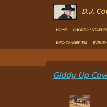
Ga
D.J. C
direct
naar
HOME
CHOREO / STAFKE 
de
hoofdinhoud
INFO ZANGER(ES)
EVENE
Giddy Up Cow