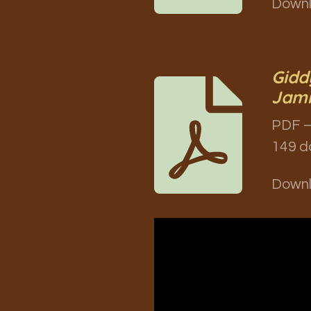
Down
Gidd
Jami
PDF –
149 d
Down