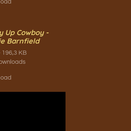
load
y Up Cowboy -
e Barnfield
 196,3 KB
ownloads
load