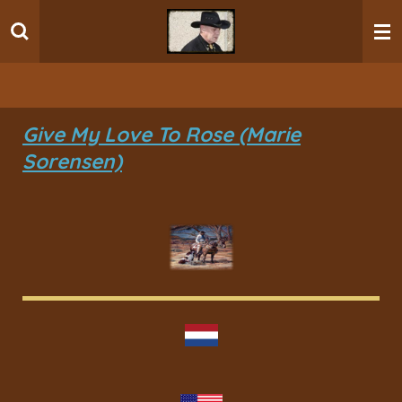
Ga
direct
naar
de
hoofdinhoud
Give My Love To Rose (Marie
Sorensen)