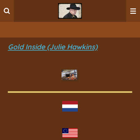
Ga
direct
naar
de
hoofdinhoud
Gold Inside (Julie Hawkins)