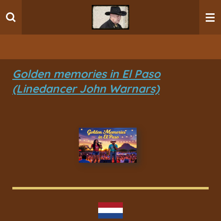
Ga
direct
naar
de
hoofdinhoud
Golden memories in El Paso
(Linedancer John Warnars)