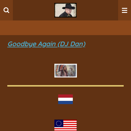
Ga
direct
naar
de
hoofdinhoud
Goodbye Again (DJ Dan)