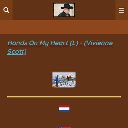
Ga
direct
naar
de
hoofdinhoud
Hands On My Heart (L) - (Vivienne
Scott)