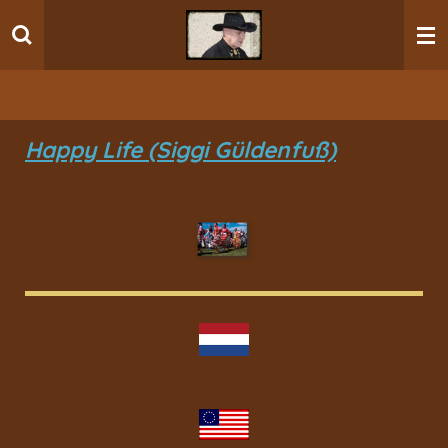
Ga
direct
naar
de
hoofdinhoud
Happy Life (Siggi Güldenfuß)